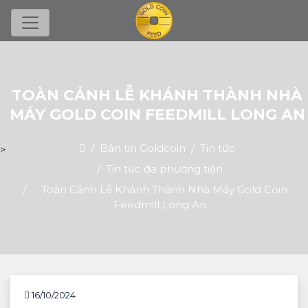
TOÀN CẢNH LỄ KHÁNH THÀNH NHÀ
MÁY GOLD COIN FEEDMILL LONG AN
Home
Bản tin Goldcoin
Tin tức
>
Tin tức đa phương tiện
Toàn Cảnh Lễ Khánh Thành Nhà Máy Gold Coin
Feedmill Long An
16/10/2024