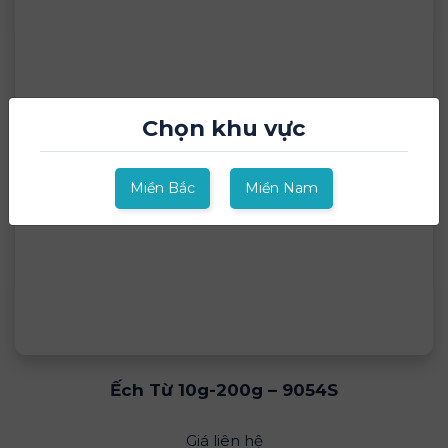
Chọn khu vực
Miền Bắc
Miền Nam
Ếch Từ 10g-200g – 9054S
Giá liên hệ